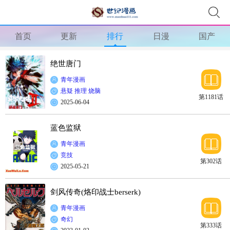
首页
更新
排行
日漫
国产
绝世唐门
青年漫画
悬疑
推理
烧脑
第1181话
2025-06-04
魂兽共主
2
蓝色监狱
青年漫画
竞技
第302话
2025-05-21
剑风传奇(烙印战士berserk)
青年漫画
奇幻
第333话