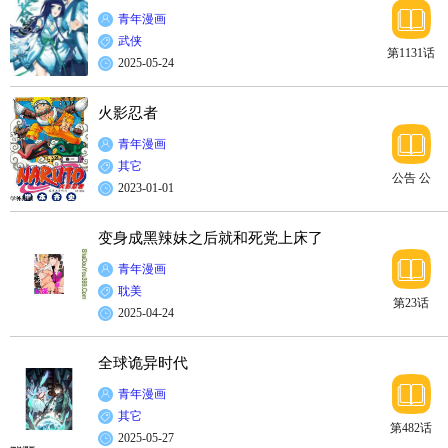
青年漫画
武侠
第1131话
2025-05-24
蛙皇
火影忍者
青年漫画
其它
公告 公
2023-01-01
告
变身成黑辣妹之后就和死党上床了
青年漫画
耽美
第23话
2025-04-24
全球诡异时代
青年漫画
其它
第482话
2025-05-27
扶桑篇-