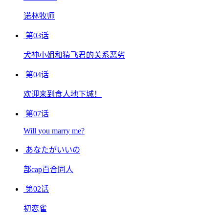
诺林牧师
第03话
犬神小姐和猿飞君的关系恶劣
第04话
欢迎来到食人地下城！
第07话
Will you marry me?
あなたがいいの
部cap百合同人
第02话
初恋雀