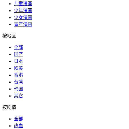
儿童漫画
少年漫画
少女漫画
青年漫画
按地区
全部
国产
日本
欧美
香港
台湾
韩国
其它
按剧情
全部
热血