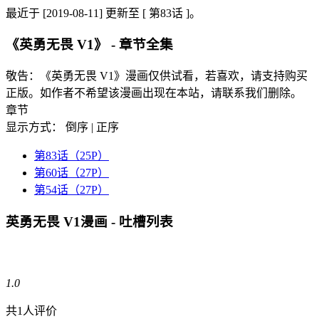
最近于 [
2019-08-11
] 更新至 [ 第83话 ]。
《英勇无畏 V1》 - 章节全集
敬告：《英勇无畏 V1》漫画仅供试看，若喜欢，请支持购买
正版。如作者不希望该漫画出现在本站，请联系我们删除。
章节
显示方式：
倒序
|
正序
第83话（25P）
第60话（27P）
第54话（27P）
英勇无畏 V1漫画 - 吐槽列表
1.0
共
1
人评价