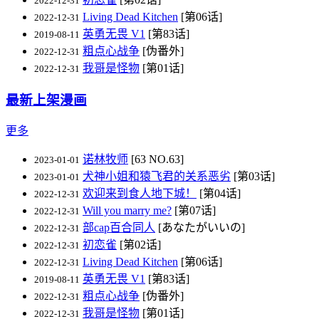
2022-12-31
Living Dead Kitchen
[第06话]
2022-12-31
英勇无畏 V1
[第83话]
2019-08-11
粗点心战争
[伪番外]
2022-12-31
我哥是怪物
[第01话]
2022-12-31
最新上架漫画
更多
诺林牧师
[63 NO.63]
2023-01-01
犬神小姐和猿飞君的关系恶劣
[第03话]
2023-01-01
欢迎来到食人地下城！
[第04话]
2022-12-31
Will you marry me?
[第07话]
2022-12-31
部cap百合同人
[あなたがいいの]
2022-12-31
初恋雀
[第02话]
2022-12-31
Living Dead Kitchen
[第06话]
2022-12-31
英勇无畏 V1
[第83话]
2019-08-11
粗点心战争
[伪番外]
2022-12-31
我哥是怪物
[第01话]
2022-12-31