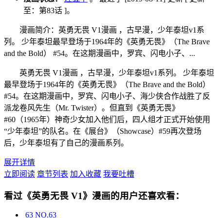
至：第83话 ]。
漫画简介：英勇无畏 V1漫画 ，古早漫，少年泰坦v1系
列。 少年泰坦最早登场于1964年的《英勇无畏》（The Brave
and the Bold） #54。在这期漫画中，罗宾、闪电小子、...
英勇无畏 V1漫画 ，古早漫，少年泰坦v1系列。 少年泰坦
最早登场于1964年的《英勇无畏》（The Brave and the Bold）
#54。在这期漫画中，罗宾、闪电小子、海少侠合作战胜了反
派龙卷风先生（Mr. Twister）。但直到《英勇无畏》
#60（1965年）神奇少女加入他们后，四人组才正式开始使用
“少年泰坦”的队名。在《展台》（Showcase）#59再次登场
后，少年泰坦有了自己的漫画系列。
展开详情
立即阅读
章节列表
加入收藏
我要吐槽
看过《英勇无畏 V1》漫画的用户还喜欢看：
63 NO.63