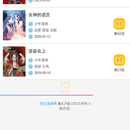
2023-01-01
妖魔破茧
女神的谎言
少年漫画
恋爱
悬疑
治愈
第42话
2020-01-12
疯狗互咬
逆徒在上
少年漫画
悬疑
古风
第23话
2019-09-14
怪物
1
世纪漫画网
豫ICP备11012148号-1
邮件至: