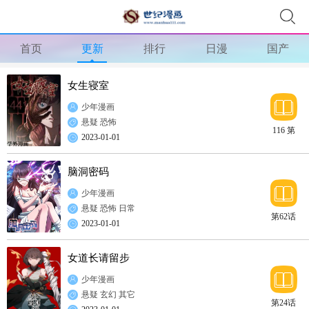
首页
更新
排行
日漫
国产
女生寝室
少年漫画
悬疑
恐怖
116 第
2023-01-01
116话
脑洞密码
少年漫画
悬疑
恐怖
日常
第62话
2023-01-01
孕育1
女道长请留步
少年漫画
悬疑
玄幻
其它
第24话