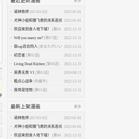
最近更新漫画
更多
诺林牧师
[63 NO.63]
2023-01-01
犬神小姐和猿飞君的关系恶劣
2023-01-01
[第03话]
欢迎来到食人地下城！
[第04
2022-12-31
话]
Will you marry me?
[第07话]
2022-12-31
部cap百合同人
[あなたがいい
2022-12-31
の]
初恋雀
[第02话]
2022-12-31
Living Dead Kitchen
[第06话]
2022-12-31
英勇无畏 V1
[第83话]
2019-08-11
粗点心战争
[伪番外]
2022-12-31
我哥是怪物
[第01话]
2022-12-31
序
最新上架漫画
更多
诺林牧师
[63 NO.63]
2023-01-01
犬神小姐和猿飞君的关系恶劣
2023-01-01
[第03话]
欢迎来到食人地下城！
[第04
2022-12-31
1星
2星
3星
4星
5星