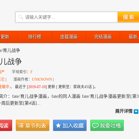
新更新
排行榜
连载漫画
完结漫画
最新
ate/育儿战争
/育儿战争
国产
字母索引：
F
其它
|
漫画作者：
UNKNOWN
|
连载中
。 最近于 [
2019-07-10
] 更新 [ 更新至：家政夫45话 ]。
介：fate/育儿战争漫画，fate的同人漫画 fate/育儿战争漫画更新至[第3
周后更新至[第4话]...
展开详情