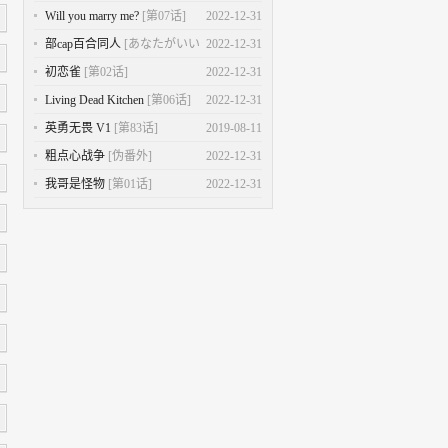
话]
Will you marry me?
[第07话]
2022-12-31
部cap百合同人
[あなたがいい
2022-12-31
の]
初恋雀
[第02话]
2022-12-31
Living Dead Kitchen
[第06话]
2022-12-31
英勇无畏 V1
[第83话]
2019-08-11
粗点心战争
[伪番外]
2022-12-31
我哥是怪物
[第01话]
2022-12-31