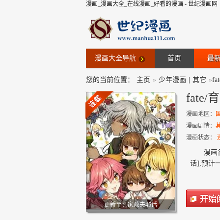
漫画_漫画大全_在线漫画_好看的漫画 - 世纪漫画网
漫画大全导航
首页
最
您的当前位置：
主页
»
少年漫画
|
其它
»
f
fate
漫画地区：
漫画剧情：
漫画状态：
漫画简
话],预计一
更新至：家政夫45话