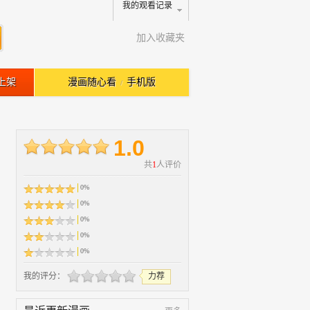
我的观看记录
加入收藏夹
上架
漫画随心看
手机版
/
1.0
共
1
人评价
0%
0%
0%
0%
0%
我的评分：
力荐