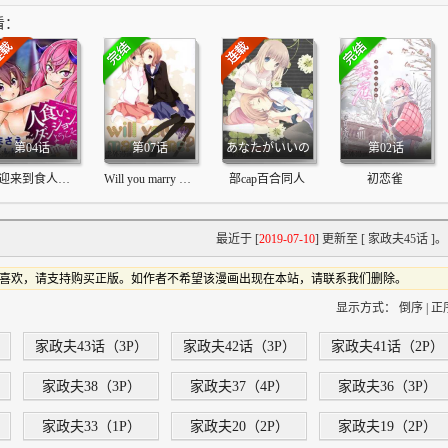
看：
第04话
第07话
あなたがいいの
第02话
欢迎来到食人地下城！
Will you marry me?
部cap百合同人
初恋雀
最近于 [
2019-07-10
] 更新至 [ 家政夫45话 ]。
看，若喜欢，请支持购买正版。如作者不希望该漫画出现在本站，请联系我们删除。
显示方式：
倒序
|
正
家政夫43话（3P）
家政夫42话（3P）
家政夫41话（2P）
家政夫38（3P）
家政夫37（4P）
家政夫36（3P）
家政夫33（1P）
家政夫20（2P）
家政夫19（2P）