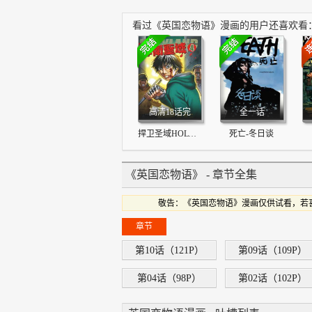
看过《英国恋物语》漫画的用户还喜欢看
高清18话完
全一话
捍卫圣域HOLYLAND
死亡-冬日谈
《英国恋物语》 - 章节全集
敬告：《英国恋物语》漫画仅供试看，若
章节
第10话（121P）
第09话（109P）
第04话（98P）
第02话（102P）