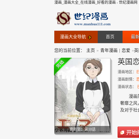
漫画_漫画大全_在线漫画_好看的漫画 - 世纪漫画网
漫画大全导航
首页
最
您的当前位置：
主页
»
青年漫画
|
恋爱
»
英
英国
漫画地区：
漫画剧情：
漫画状态：
漫画
奢靡之风
及对于社
更新至：第10话