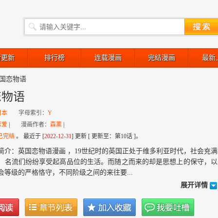
新更新
排行榜
连载漫画
完结漫画
最新
国恋物语
恋物语
日本
字母索引：
Y
恋爱
|
漫画作者：
森薰
|
已完结
。 最近于 [
2022-12-31
] 更新 [ 更新至：第10话 ]。
简介：英国恋物语漫画 ，19世纪时的英国正处于维多利亚时代，社会充满
，名流们纷纷享受起高品位的生活。而随之而来的却是思想上的保守，以
会等级的严格恪守，不同阶级之间的来往要...
展开详情