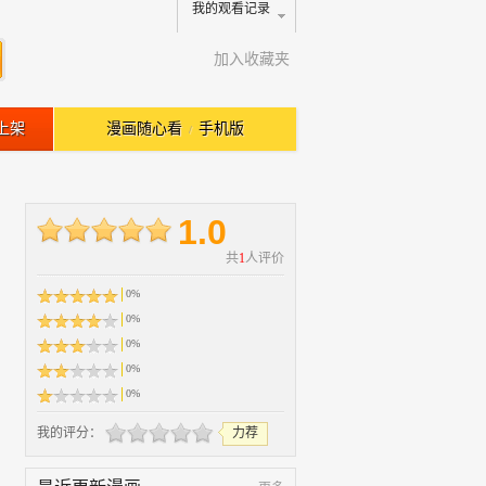
我的观看记录
加入收藏夹
上架
漫画随心看
手机版
/
1.0
共
1
人评价
0%
0%
0%
0%
0%
我的评分：
力荐