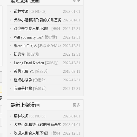
最近更新漫画
更多
诺林牧师
[63 NO.63]
2023-01-01
犬神小姐和猿飞君的关系恶劣
2023-01-01
[第03话]
欢迎来到食人地下城！
[第04
2022-12-31
话]
Will you marry me?
[第07话]
2022-12-31
部cap百合同人
[あなたがいい
2022-12-31
の]
初恋雀
[第02话]
2022-12-31
Living Dead Kitchen
[第06话]
2022-12-31
英勇无畏 V1
[第83话]
2019-08-11
粗点心战争
[伪番外]
2022-12-31
我哥是怪物
[第01话]
2022-12-31
序
最新上架漫画
更多
诺林牧师
[63 NO.63]
2023-01-01
犬神小姐和猿飞君的关系恶劣
2023-01-01
[第03话]
欢迎来到食人地下城！
[第04
2022-12-31
1星
2星
3星
4星
5星