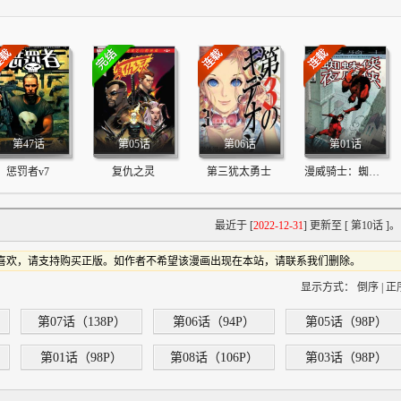
：
第47话
第05话
第06话
第01话
惩罚者v7
复仇之灵
第三犹太勇士
漫威骑士：蜘蛛侠与夜魔侠
最近于 [
2022-12-31
] 更新至 [ 第10话 ]。
喜欢，请支持购买正版。如作者不希望该漫画出现在本站，请联系我们删除。
显示方式：
倒序
|
正
第07话（138P）
第06话（94P）
第05话（98P）
第01话（98P）
第08话（106P）
第03话（98P）